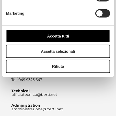
Headquarters
BERTI PAVIMENTI LEGNO S.A.S.
DI BERTI HOLDING S.R.L.
Marketing
Via Rettilineo 81 – 35010
Villa del Conte (PD)
info@berti.net
Tel. 049.9323.611
Marketing
Accetta tutti
expressyourstyle@berti.net
Tel. 049.9323657
Accetta selezionati
Sales
commerciale@berti.net
Tel. 049.9323.692
Rifiuta
Export
sales@berti.net
Tel. 049.9323.647
Technical
ufficiotecnico@berti.net
Administration
amministrazione@berti.net