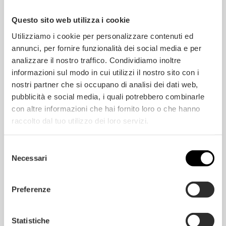
h
e
*
e
r
*
Questo sito web utilizza i cookie
r
i
R
a
Utilizziamo i cookie per personalizzare contenuti ed
e
l
q
F
annunci, per fornire funzionalità dei social media e per
u
i
Are you a private user or a Company?
analizzare il nostro traffico. Condividiamo inoltre
e
n
s
i
Private
Company
informazioni sul modo in cui utilizzi il nostro sito con i
t
s
nostri partner che si occupano di analisi dei dati web,
h
Pose Service?
i
pubblicità e social media, i quali potrebbero combinarle
Yes
No
n
con altre informazioni che hai fornito loro o che hanno
g
*
Consent
*
raccolto dal tuo utilizzo dei loro servizi.
*
I have read and accepted the
Privacy Policy
Selezione
Necessari
del
consenso
Preferenze
Statistiche