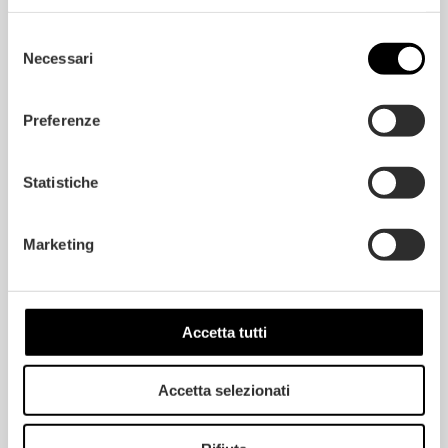
Selezione
Necessari
del
consenso
Preferenze
Eco-friendly materials and production processes will be
one of the central themes of
DOMOTEX 2020
,
Statistiche
scheduled to take place at the Hannover Fairgrounds
from January 10 to 13. A must-attend and prestigious
event in the flooring industry; a benchmark for
Companies, designers and professionals, with a theme
Marketing
all about the environment and sustainable flooring.
Learn about the entire event on the official website
Accetta tutti
Magazine /
Products
, 
Events
Accetta selezionati