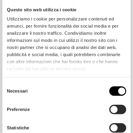
dalla tonalità intensa e avvolgente, che
Questo sito web utilizza i cookie
esprime prestigio, classe e intramontabile
eleganza. Una finitura in legno intarsiato,
Utilizziamo i cookie per personalizzare contenuti ed
preziosa e ricercata, di foggia peculiare e di
annunci, per fornire funzionalità dei social media e per
grande impatto decorativo, che sa omaggiare
analizzare il nostro traffico. Condividiamo inoltre
ornamenti classici per ridefinirli in chiave
informazioni sul modo in cui utilizzi il nostro sito con i
contemporanea e rock.
nostri partner che si occupano di analisi dei dati web,
La scelta di
parquet scuro
in rovere
ideale per
pubblicità e social media, i quali potrebbero combinarle
ambienti allestiti secondo un concetto di
con altre informazioni che hai fornito loro o che hanno
raffinatezza moderna, eclettica e
raccolto dal tuo utilizzo dei loro servizi.
all’avanguardia.
Selezione
Necessari
del
consenso
Preferenze
Statistiche