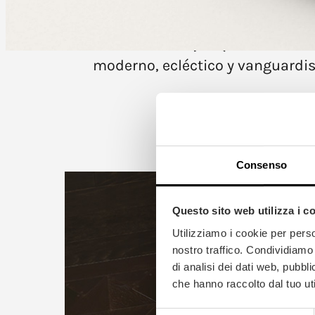
rockera.
La elección de
parquet oscuro
d
moderno, ecléctico y vanguardis
Consenso
Questo sito web utilizza i c
Utilizziamo i cookie per perso
nostro traffico. Condividiamo 
di analisi dei dati web, pubbl
che hanno raccolto dal tuo uti