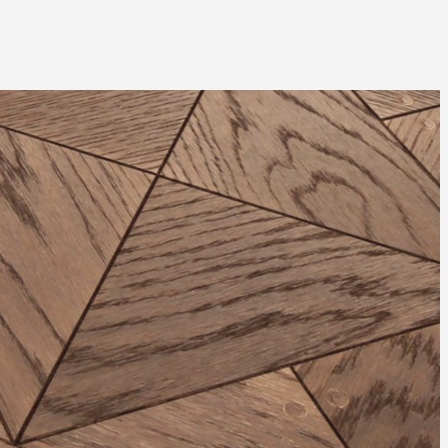
abadas con
Incrustaciones
los detalles típicos de la
 expresa prestigio, clase y
estilo peculiar y un gran impacto
irlos en clave contemporánea y