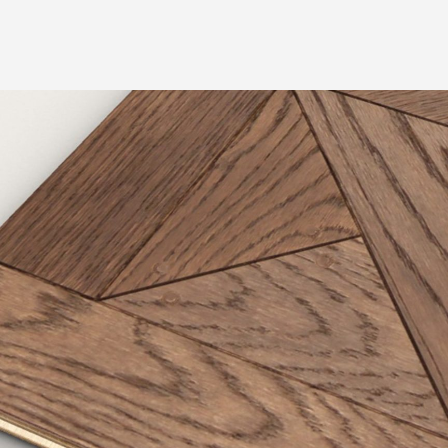
Ver producto en 3D
ino parqué formado por losetas de madera ac
equeñas placas metálicas, que se hacen eco de 
s, apliques, tachuelas y remaches.
n, un tono de marrón intenso y envolvente, que
 de marquetería, precioso y refinado, con un 
enaje a los ornamentos clásicos para redefin