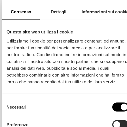
Consenso
Dettagli
Informazioni sui cooki
Diventare nostro partner è semplice!
Compila il
modulo di contatto
e ti
guideremo passo dopo passo:
Questo sito web utilizza i cookie
Contatto iniziale: Inviaci i tuoi dati
Utilizziamo i cookie per personalizzare contenuti ed annunci,
per ricevere informazioni
dettagliate.
per fornire funzionalità dei social media e per analizzare il
nostro traffico. Condividiamo inoltre informazioni sul modo in
Progettazione personalizzata:
Creiamo un progetto esclusivo per il
cui utilizzi il nostro sito con i nostri partner che si occupano d
tuo negozio.
analisi dei dati web, pubblicità e social media, i quali
Inizio della partnership: Accedi alla
potrebbero combinarle con altre informazioni che hai fornito
nostra gamma di parquet e servizi.
loro o che hanno raccolto dal tuo utilizzo dei loro servizi.
Compila il modulo
ora e unisciti alla
rete
di rivenditori
Berti.
Selezione
Necessari
del
consenso
Preferenze