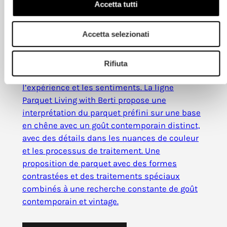
Accetta tutti
Diesel Living with Berti
Accetta selezionati
En collaboration avec Diesel Living, Berti a
conçu des sols en bois en partant de l’idée que
Rifiuta
la qualité de vie est déterminée par la passion,
l’expérience et les sentiments. La ligne
Parquet Living with Berti propose une
interprétation du parquet préfini sur une base
en chêne avec un goût contemporain distinct,
avec des détails dans les nuances de couleur
et les processus de traitement. Une
proposition de parquet avec des formes
contrastées et des traitements spéciaux
combinés à une recherche constante de goût
contemporain et vintage.