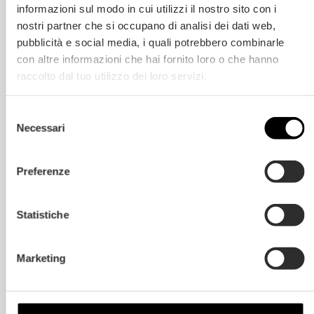
informazioni sul modo in cui utilizzi il nostro sito con i
revendique un travail artisanal basé sur le
nostri partner che si occupano di analisi dei dati web,
savoir-faire de nos artisans.
pubblicità e social media, i quali potrebbero combinarle
con altre informazioni che hai fornito loro o che hanno
raccolto dal tuo utilizzo dei loro servizi.
Découvrez les produits
Selezione
Necessari
del
consenso
Preferenze
Statistiche
Marketing