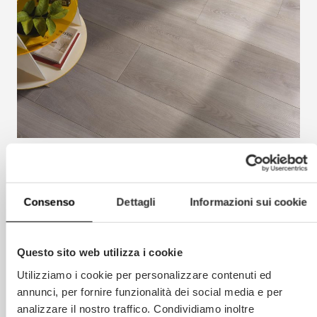
Parquet Berti Studio
Consenso
Dettagli
Informazioni sui cookie
Un style jeune et extraverti. Berti Studio est
une gamme vivante et originale de parquets en
chêne préfinis avec laquelle le parquet se
Questo sito web utilizza i cookie
réinvente et devient un espace ouvert à
Utilizziamo i cookie per personalizzare contenuti ed
l’expérimentation, au nouveau, à l’insolite. Pour
annunci, per fornire funzionalità dei social media e per
un parquet qui devient une pièce unique et
analizzare il nostro traffico. Condividiamo inoltre
non reproductible, la collection Parquet Studio