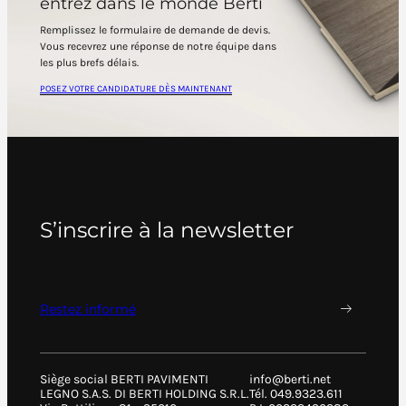
entrez dans le monde Berti
Remplissez le formulaire de demande de devis.
Vous recevrez une réponse de notre équipe dans
les plus brefs délais.
POSEZ VOTRE CANDIDATURE DÈS MAINTENANT
S’inscrire à la newsletter
Restez informé
Siège social BERTI PAVIMENTI
info@berti.net
LEGNO S.A.S. DI BERTI HOLDING S.R.L.
Tél. 049.9323.611