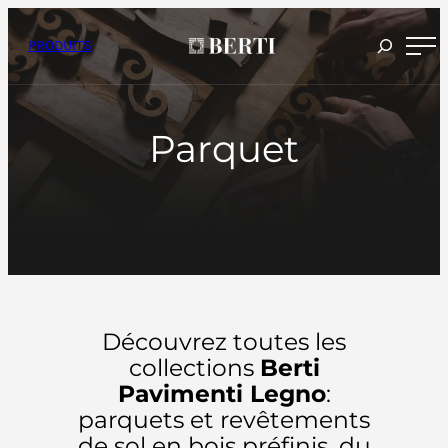
Passer
au
contenu
PRODUITS
Parquet
Découvrez toutes les
collections
Berti
Pavimenti Legno
:
parquets et revêtements
de sol en bois préfinis, du