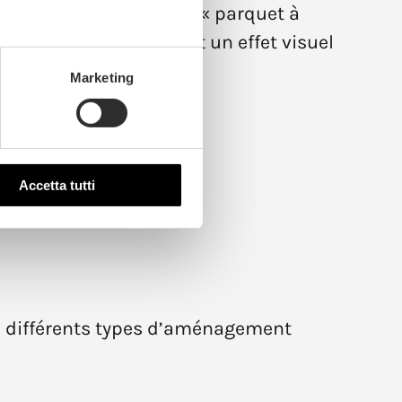
t connu sous le nom de « parquet à
e de 90 degrés, créant un effet visuel
t.
Marketing
Accetta tutti
 à différents types d’aménagement