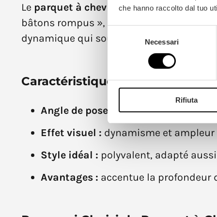
Le
parquet à chevrons italiens
est le for
che hanno raccolto dal tuo uti
bâtons rompus », il présente des lames d
Selezione
dynamique qui souligne la longueur de l
Necessari
del
consenso
Caractéristiques du Parquet à C
Rifiuta
Angle de pose :
90 degrés
Effet visuel :
dynamisme et ampleur
Style idéal :
polyvalent, adapté aussi
Avantages :
accentue la profondeur d