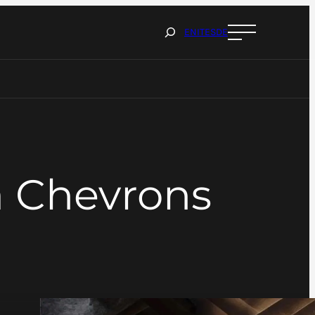
Cerca
EN
IT
ES
DE
à Chevrons