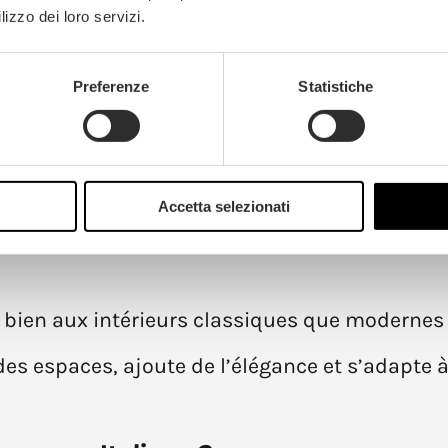
mat le plus traditionnel et répandu. Égalemen
lizzo dei loro servizi.
isposées perpendiculairement formant un angl
a pièce et apporte une sensation de mouvemen
Preferenze
Statistiche
hevrons Italiens
Accetta selezionati
 bien aux intérieurs classiques que modernes
es espaces, ajoute de l’élégance et s’adapte