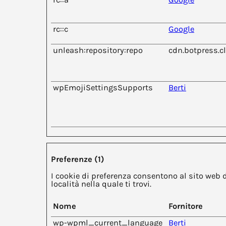
rc::c
Google
unleash:repository:repo
cdn.botpress.c
wpEmojiSettingsSupports
Berti
Preferenze (1)
I cookie di preferenza consentono al sito web 
località nella quale ti trovi.
Nome
Fornitore
wp-wpml_current_language
Berti