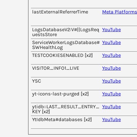
lastExternalReferrerTime
Meta Platforms,
LogsDatabaseV2:V#||LogsReq
YouTube
uestsStore
ServiceWorkerLogsDatabase#
YouTube
SWHealthLog
TESTCOOKIESENABLED [x2]
YouTube
VISITOR_INFO1_LIVE
YouTube
YSC
YouTube
yt-icons-last-purged [x2]
YouTube
ytidb::LAST_RESULT_ENTRY_
YouTube
KEY [x2]
YtIdbMeta#databases [x2]
YouTube