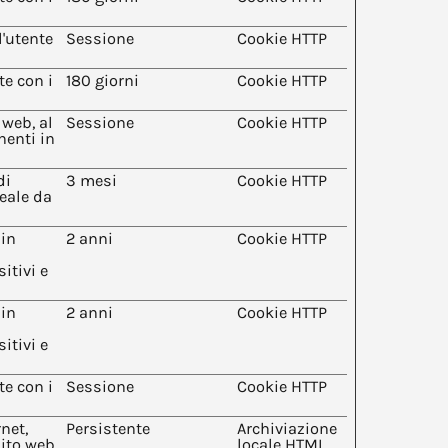
l'utente
Sessione
Cookie HTTP
te con i
180 giorni
Cookie HTTP
 web, al
Sessione
Cookie HTTP
nenti in
di
3 mesi
Cookie HTTP
reale da
 in
2 anni
Cookie HTTP
itivi e
 in
2 anni
Cookie HTTP
itivi e
te con i
Sessione
Cookie HTTP
net,
Persistente
Archiviazione
sito web
locale HTML