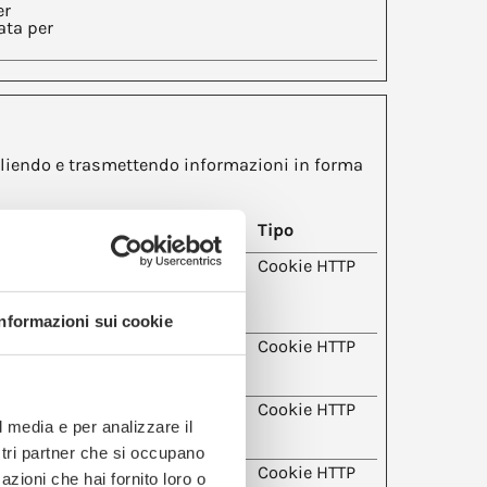
er
ata per
ccogliendo e trasmettendo informazioni in forma
Durata massima di
Tipo
archiviazione
Sessione
Cookie HTTP
ene
 e mappe
Informazioni sui cookie
ernet,
1 giorno
Cookie HTTP
orso sul
ernet,
1 anno
Cookie HTTP
orso sul
l media e per analizzare il
ostri partner che si occupano
ei
Sessione
Cookie HTTP
azioni che hai fornito loro o