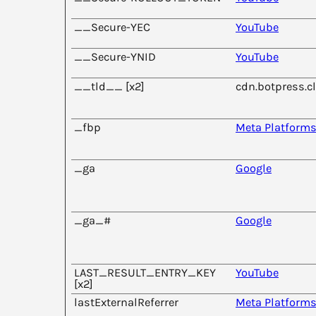
__Secure-YEC
YouTube
__Secure-YNID
YouTube
__tld__ [x2]
cdn.botpress.c
_fbp
Meta Platforms,
_ga
Google
_ga_#
Google
LAST_RESULT_ENTRY_KEY
YouTube
[x2]
lastExternalReferrer
Meta Platforms,