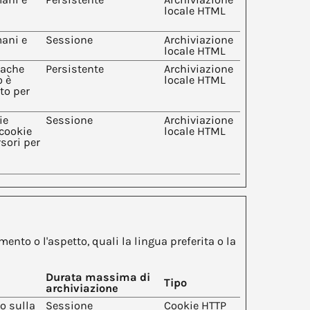
locale HTML
mani e
Sessione
Archiviazione
locale HTML
cache
Persistente
Archiviazione
o è
locale HTML
to per
ie
Sessione
Archiviazione
 cookie
locale HTML
rsori per
to o l'aspetto, quali la lingua preferita o la
Durata massima di
Tipo
archiviazione
o sulla
Sessione
Cookie HTTP