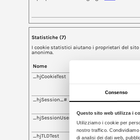
Statistiche (7)
I cookie statistici aiutano i proprietari del s
anonima.
Nome
Fornitore
_hjCookieTest
Hotjar
Consenso
_hjSession_#
Hotjar
Questo sito web utilizza i c
_hjSessionUser_#
Hotjar
Utilizziamo i cookie per perso
nostro traffico. Condividiamo 
_hjTLDTest
Hotjar
di analisi dei dati web, pubbl