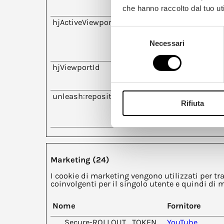
che hanno raccolto dal tuo uti
hjActiveViewportIds
Hotjar
Selezione
Necessari
del
consenso
hjViewportId
Hotjar
unleash:repository:sessionId
cdn.botpress.c
Rifiuta
Marketing (24)
I cookie di marketing vengono utilizzati per tra
coinvolgenti per il singolo utente e quindi di ma
Nome
Fornitore
__Secure-ROLLOUT_TOKEN
YouTube