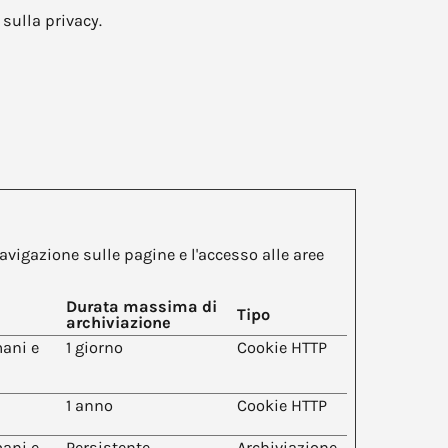
sulla privacy.
avigazione sulle pagine e l'accesso alle aree
Durata massima di
Tipo
archiviazione
mani e
1 giorno
Cookie HTTP
1 anno
Cookie HTTP
mani e
Persistente
Archiviazione