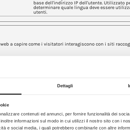
base dell'indirizzo IP dell'utente. Utilizzato p
determinare quale lingua deve essere utilizz
utenti.
ito web a capire come i visitatori interagiscono con i siti ra
Scopo
Raccoglie dati relativi alla navigazione e al
comportamento dell'utente sul sito web - Vi
utilizzato al fine di stilare report statistici
termiche per il proprietario del sito.
Dettagli
Raccoglie statistiche sugli accessi al sito int
come numero di accessi, tempo medio trasc
sito internet e quali pagine sono state lette.
ookie
Raccoglie statistiche sugli accessi al sito int
come numero di accessi, tempo medio trasc
nalizzare contenuti ed annunci, per fornire funzionalità dei socia
sito internet e quali pagine sono state lette.
inoltre informazioni sul modo in cui utilizzi il nostro sito con i n
Registra dati statistici sul comportamento d
icità e social media, i quali potrebbero combinarle con altre inform