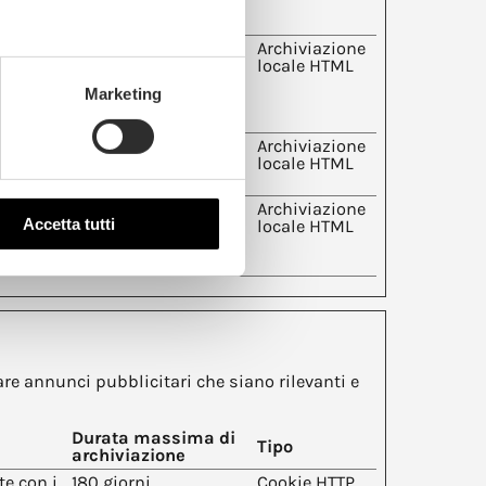
i per
ativa
Persistente
Archiviazione
oni non
locale HTML
tore; le
Marketing
are
te per
Sessione
Archiviazione
ito
locale HTML
he
Persistente
Archiviazione
Accetta tutti
egnare
locale HTML
cifica
tare annunci pubblicitari che siano rilevanti e
Durata massima di
Tipo
archiviazione
te con i
180 giorni
Cookie HTTP