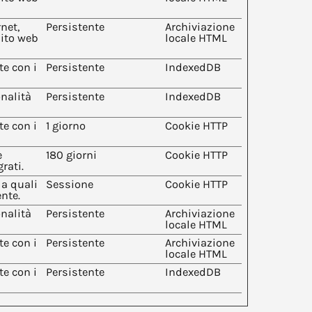
net,
Persistente
Archiviazione
sito web
locale HTML
te con i
Persistente
IndexedDB
nalità
Persistente
IndexedDB
te con i
1 giorno
Cookie HTTP
e
180 giorni
Cookie HTTP
rati.
 a quali
Sessione
Cookie HTTP
ente.
nalità
Persistente
Archiviazione
locale HTML
te con i
Persistente
Archiviazione
locale HTML
te con i
Persistente
IndexedDB