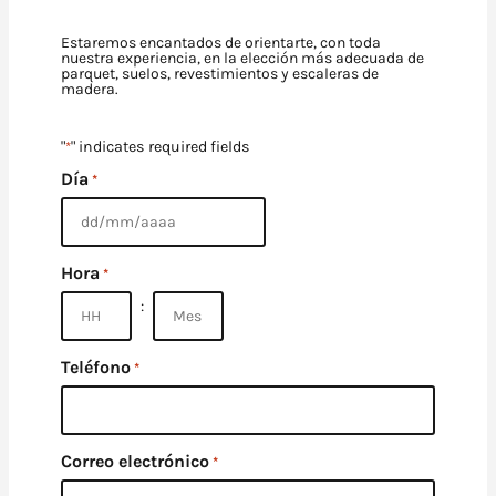
Estaremos encantados de orientarte, con toda
nuestra experiencia, en la elección más adecuada de
parquet, suelos, revestimientos y escaleras de
madera.
"
" indicates required fields
*
Día
*
D
D
b
Hora
a
*
r
r
:
a
M
M
H
A
Teléfono
b
*
o
c
a
r
t
r
a
a
r
s
s
a
A
A
Correo electrónico
*
A
A