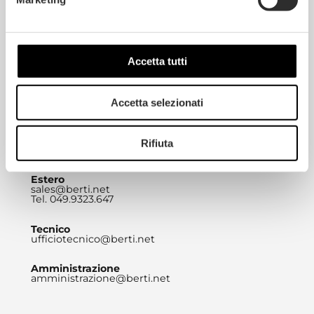
BERTI PAVIMENTI LEGNO S.A.S.
DI BERTI HOLDING S.R.L.
Via Rettilineo 81 – 35010
Villa del Conte (PD)
info@berti.net
Tel. 049.9323.611
Accetta tutti
Marketing
expressyourstyle@berti.net
Tel. 049.9323657
Accetta selezionati
Commerciale
commerciale@berti.net
Rifiuta
Tel. 049.9323.692
Estero
sales@berti.net
Tel. 049.9323.647
Tecnico
ufficiotecnico@berti.net
Amministrazione
amministrazione@berti.net