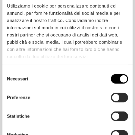
o
u
a
r
r
Utilizziamo i cookie per personalizzare contenuti ed
r
i
a
e
annunci, per fornire funzionalità dei social media e per
R
a
*
i
n
analizzare il nostro traffico. Condividiamo inoltre
*
c
t
Sei un utente privato o un’azienda?
informazioni sul modo in cui utilizzi il nostro sito con i
h
i
i
b
nostri partner che si occupano di analisi dei dati web,
privato
azienda
e
a
pubblicità e social media, i quali potrebbero combinarle
s
t
Servizio di posa?
t
t
con altre informazioni che hai fornito loro o che hanno
e
Si
No
e
raccolto dal tuo utilizzo dei loro servizi.
r
i
Consenso
*
c
Ho letto e accettato la
Privacy Policy
a
Selezione
*
Necessari
del
*
consenso
Preferenze
Statistiche
Head Quarter
Marketing