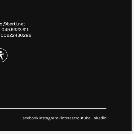
fo@berti.net
. 049.9323.611
I. 00222430282
Facebook
Instagram
Pinterest
Youtube
Linkedin