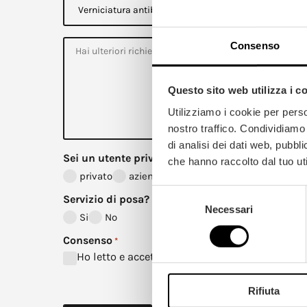
a
a
i
e
p
*
o
r
a
n
v
M
i
i
Consenso
a
c
m
g
i
e
g
a
n
i
t
t
Questo sito web utilizza i c
o
u
a
r
r
r
Utilizziamo i cookie per perso
i
a
e
nostro traffico. Condividiamo 
R
a
*
i
n
*
di analisi dei dati web, pubbl
c
t
Sei un utente privato o un’azienda?
che hanno raccolto dal tuo uti
h
i
i
b
privato
azienda
e
a
Selezione
s
t
Servizio di posa?
t
t
Necessari
del
e
Si
No
e
consenso
r
i
Consenso
*
c
Ho letto e accettato la
Privacy Policy
a
*
*
Rifiuta