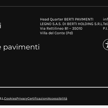
Head Quarter BERTI PAVIMENTI
in
i
LEGNO S.A.S. DI BERTI HOLDING S.R.L.
Tel
Via Rettilineo 81 – 35010
P.
Villa del Conte (Pd)
e pavimenti
.L.
Cookies
Privacy
Certificazioni
Accessibilità