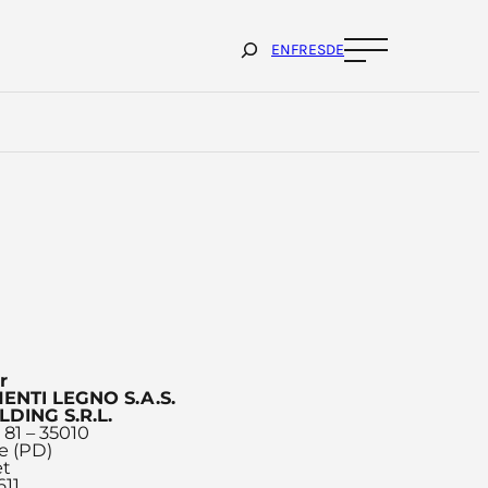
Cerca
EN
FR
ES
DE
r
ENTI LEGNO S.A.S.
LDING S.R.L.
 81 – 35010
te (PD)
et
611