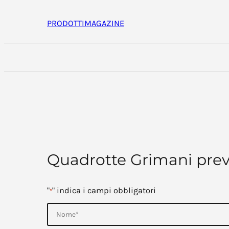
Vai
al
PRODOTTI
MAGAZINE
contenuto
Quadrotte Grimani prev
"
" indica i campi obbligatori
*
N
o
m