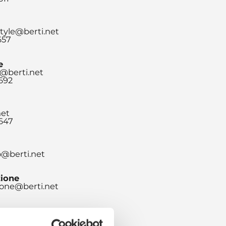
tyle@berti.net
657
e
@berti.net
.692
net
.647
o@berti.net
ione
one@berti.net