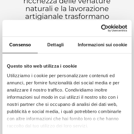
ricchezza delle venature
naturali e la lavorazione
artigianale trasformano
ogni superficie in un
elemento d’arredo capace
di donare calore, eleganza
Consenso
Dettagli
Informazioni sui cookie
e stile contemporaneo agli
ambienti.
Questo sito web utilizza i cookie
Utilizziamo i cookie per personalizzare contenuti ed
annunci, per fornire funzionalità dei social media e per
INFORMAZIONI EXTRA
analizzare il nostro traffico. Condividiamo inoltre
informazioni sul modo in cui utilizzi il nostro sito con i
nostri partner che si occupano di analisi dei dati web,
DIMENSIONI PARQUET MULTISTRATO
pubblicità e social media, i quali potrebbero combinarle
con altre informazioni che hai fornito loro o che hanno
raccolto dal tuo utilizzo dei loro servizi.
CARATTERISTICHE DI PRODOTTO