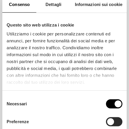
parquet chiaro con eccezionale durezza,
Consenso
Dettagli
Informazioni sui cookie
stabilità e durabilità grazie alle tecniche di
lavorazione impiegate e all’accurata selezione
delle materie prime.
Questo sito web utilizza i cookie
Utilizziamo i cookie per personalizzare contenuti ed
annunci, per fornire funzionalità dei social media e per
analizzare il nostro traffico. Condividiamo inoltre
informazioni sul modo in cui utilizzi il nostro sito con i
nostri partner che si occupano di analisi dei dati web,
pubblicità e social media, i quali potrebbero combinarle
con altre informazioni che hai fornito loro o che hanno
raccolto dal tuo utilizzo dei loro servizi.
Selezione
Necessari
del
consenso
Preferenze