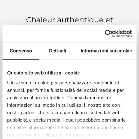
Chaleur authentique et
sophistication discrète
pour des environnements
exclusifs.
Consenso
Dettagli
Informazioni sui cookie
Questo sito web utilizza i cookie
INFORMATIONS SUPPLÉMENTAIRES
Utilizziamo i cookie per personalizzare contenuti ed
annunci, per fornire funzionalità dei social media e per
DIMENSIONS DU PARQUET MULTICOUCHE
analizzare il nostro traffico. Condividiamo inoltre
informazioni sul modo in cui utilizzi il nostro sito con i
nostri partner che si occupano di analisi dei dati web,
BOUCHON DE PARQUET 90° / 60° / 45°.
pubblicità e social media, i quali potrebbero combinarle
con altre informazioni che hai fornito loro o che hanno
raccolto dal tuo utilizzo dei loro servizi.