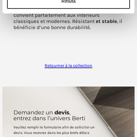
Rifiuta
Grâce à la beauté de sa structure et de son
veinage, le parquet en noyer américain Neutro
convient parfaitement aux intérieurs
classiques et modernes. Résistant
et stable
, il
bénéficie d’une bonne durabilité.
Retourner à la collection
Demandez un
devis
,
entrez dans l’univers Berti
Veuillez remplir le formulaire afin de solliciter un
devis. Vous recevrez dans les plus brefs délais