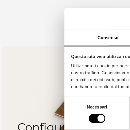
Consenso
Questo sito web utilizza i c
Utilizziamo i cookie per perso
nostro traffico. Condividiamo 
di analisi dei dati web, pubbl
che hanno raccolto dal tuo uti
Le
parquet iroko
antique
possèd
aptitude à résister à l’humidité.
Selezione
Necessari
del
adapté à la pose sur des systèm
consenso
Configurateur 3D