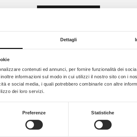
DEMANDE DE DEVIS
Dettagli
Voir le 3D
ookie
nalizzare contenuti ed annunci, per fornire funzionalità dei socia
inoltre informazioni sul modo in cui utilizzi il nostro sito con i n
icità e social media, i quali potrebbero combinarle con altre inform
lizzo dei loro servizi.
e d’excellentes caractéristiques techniques te
 L’iroko possède, en outre, une
excellente rési
Preferenze
Statistiche
es de chauffage au sol.