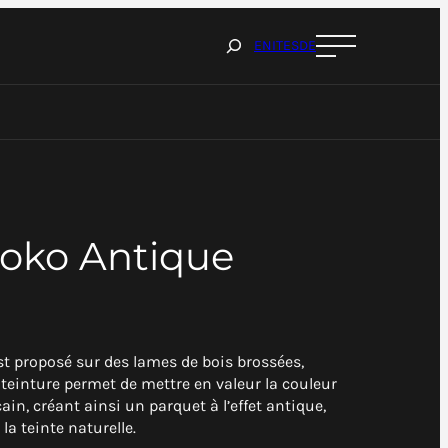
Cerca
EN
IT
ES
DE
roko Antique
st proposé sur des lames de bois brossées,
 teinture permet de mettre en valeur la couleur
ain, créant ainsi un parquet à l’effet antique,
a teinte naturelle.