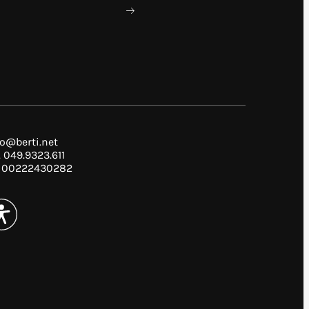
fo@berti.net
. 049.9323.611
I. 00222430282