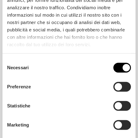
annunci, per fornire funzionalità dei social media e per
analizzare il nostro traffico. Condividiamo inoltre
DIMENSIONS DU PARQUET MULTICOUCHE
informazioni sul modo in cui utilizzi il nostro sito con i
nostri partner che si occupano di analisi dei dati web,
pubblicità e social media, i quali potrebbero combinarle
CARACTÉRISTIQUES DU PRODUIT
con altre informazioni che hai fornito loro o che hanno
raccolto dal tuo utilizzo dei loro servizi.
CLASSES D’APPARENCE
Selezione
Necessari
del
consenso
Preferenze
DEMANDE DE DEVIS
Statistiche
Marketing