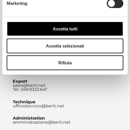
Marketing
Siège social
BERTI PAVIMENTI LEGNO S.A.S.
DI BERTI HOLDING S.R.L.
Via Rettilineo 81 – 35010
Villa del Conte (PD)
info@berti.net
Tél. 049.9323.611
Accetta tutti
Marketing
expressyourstyle@berti.net
Accetta selezionati
Tél. 049.9323657
Commercial
Rifiuta
commerciale@berti.net
Tél. 049.9323.692
Export
sales@berti.net
Tél. 049.9323.647
Technique
ufficiotecnico@berti.net
Administration
amministrazione@berti.net