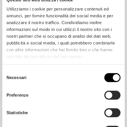
n
t
d
i
Utilizziamo i cookie per personalizzare contenuti ed
e
b
annunci, per fornire funzionalità dei social media e per
s
a
s
c
analizzare il nostro traffico. Condividiamo inoltre
u
t
informazioni sul modo in cui utilizzi il nostro sito con i
p
é
Êtes-vous un particulier ou une entreprise ?
p
r
nostri partner che si occupano di analisi dei dati web,
l
i
particulier
entreprise
pubblicità e social media, i quali potrebbero combinarle
é
e
m
n
Service de pose ?
con altre informazioni che hai fornito loro o che hanno
e
*
raccolto dal tuo utilizzo dei loro servizi.
n
Oui
Non
*
t
a
Consentement
*
i
Selezione
J’ai lu et accepté la
Politique de confidentialité
r
Necessari
del
e
s
consenso
Preferenze
Statistiche