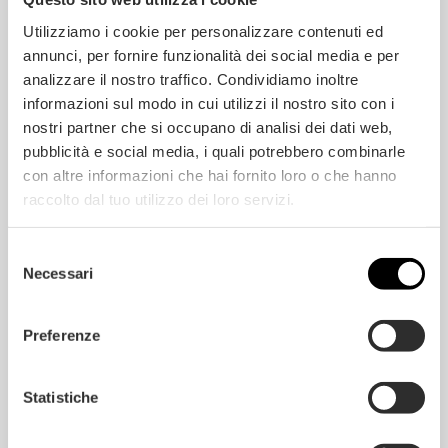
c
o
r
i
a
*
Utilizziamo i cookie per personalizzare contenuti ed
t
n
*
annunci, per fornire funzionalità dei social media e per
u
t
d
i
analizzare il nostro traffico. Condividiamo inoltre
e
b
informazioni sul modo in cui utilizzi il nostro sito con i
s
a
¿Es usted un usuario particular o una empresa?
a
c
nostri partner che si occupano di analisi dei dati web,
d
t
particular
empresa
pubblicità e social media, i quali potrebbero combinarle
i
e
c
r
¿Servicio de instalación?
con altre informazioni che hai fornito loro o che hanno
i
i
raccolto dal tuo utilizzo dei loro servizi.
o
Sí
No
a
n
n
a
o
Consentimiento
*
l
*
Selezione
He leído y aceptado la
Política de Privacidad
e
*
Necessari
del
s
consenso
Preferenze
Statistiche