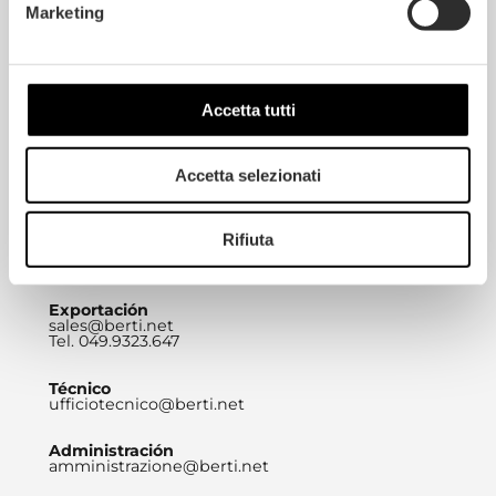
Marketing
Sede central
BERTI PAVIMENTI LEGNO S.A.S.
DI BERTI HOLDING S.R.L.
Via Rettilineo 81 – 35010
Villa del Conte (Padua)
info@berti.net
Tel. 049.9323.611
Accetta tutti
Marketing
expressyourstyle@berti.net
Accetta selezionati
Tel. 049.9323657
Comercial
Rifiuta
commerciale@berti.net
Tel. 049.9323.692
Exportación
sales@berti.net
Tel. 049.9323.647
Técnico
ufficiotecnico@berti.net
Administración
amministrazione@berti.net