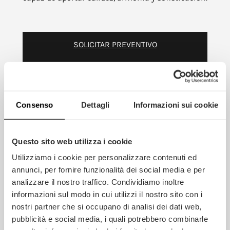
SOLICITAR PREVENTIVO
VISUALIZZA 3D
Consenso
Dettagli
Informazioni sui cookie
Inspirada en elementos
naturales, motivos
Questo sito web utilizza i cookie
geométricos y llamativas
Utilizziamo i cookie per personalizzare contenuti ed
decoraciones
annunci, per fornire funzionalità dei social media e per
tradicionales. El parquet
analizzare il nostro traffico. Condividiamo inoltre
de losetas Rezzonico
informazioni sul modo in cui utilizzi il nostro sito con i
interpreta el encanto del
nostri partner che si occupano di analisi dei dati web,
cerezo a través de una
pubblicità e social media, i quali potrebbero combinarle
composición geométrica