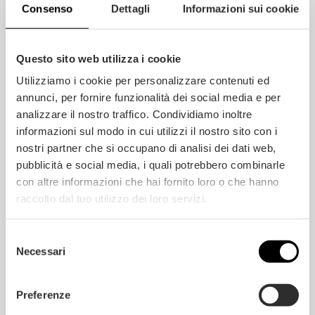
diseño capaz de aportar
Consenso
Dettagli
Informazioni sui cookie
ritmo, equilibrio y
personalidad a los
espacios, realzando el
Questo sito web utilizza i cookie
encanto auténtico de la
Utilizziamo i cookie per personalizzare contenuti ed
madera.
annunci, per fornire funzionalità dei social media e per
analizzare il nostro traffico. Condividiamo inoltre
informazioni sul modo in cui utilizzi il nostro sito con i
nostri partner che si occupano di analisi dei dati web,
pubblicità e social media, i quali potrebbero combinarle
INFORMACIÓN EXTRA
con altre informazioni che hai fornito loro o che hanno
raccolto dal tuo utilizzo dei loro servizi.
DIMENSIONES DEL PARQUET MULTICAPA
Selezione
Necessari
del
CARACTERÍSTICAS DEL PRODUCTO
consenso
Preferenze
CLASES DE APARIENCIA