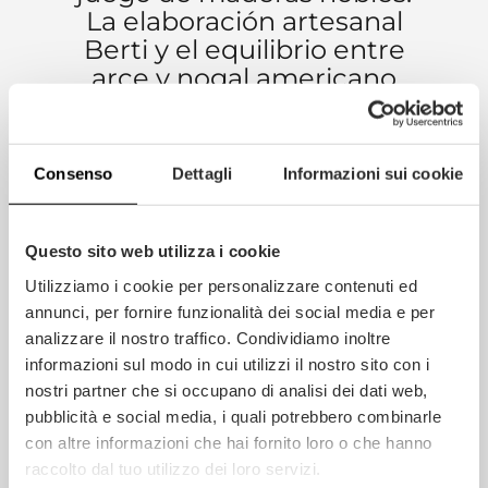
La elaboración artesanal
Berti y el equilibrio entre
arce y nogal americano
transforman cada
superficie en un elemento
decorativo capaz de
Consenso
Dettagli
Informazioni sui cookie
aportar elegancia, calidez
y personalidad a los
ambientes.
Questo sito web utilizza i cookie
Utilizziamo i cookie per personalizzare contenuti ed
annunci, per fornire funzionalità dei social media e per
analizzare il nostro traffico. Condividiamo inoltre
INFORMACIÓN EXTRA
informazioni sul modo in cui utilizzi il nostro sito con i
nostri partner che si occupano di analisi dei dati web,
pubblicità e social media, i quali potrebbero combinarle
DIMENSIONES LOSETAS
con altre informazioni che hai fornito loro o che hanno
raccolto dal tuo utilizzo dei loro servizi.