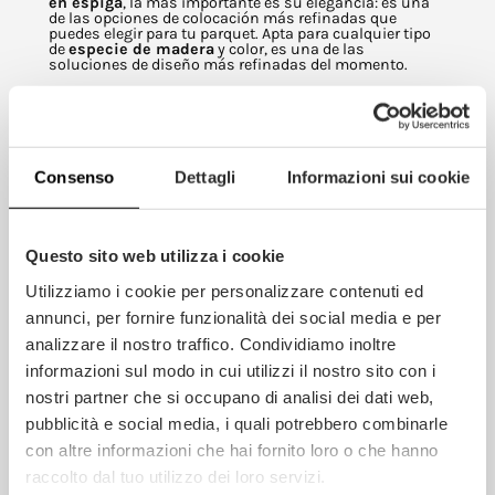
en espiga
, la más importante es su elegancia: es una
de las opciones de colocación más refinadas que
puedes elegir para tu parquet. Apta para cualquier tipo
de
especie de madera
y color, es una de las
soluciones de diseño más refinadas del momento.
Parquet Berti Roble Essential
Para este proyecto, Studio Fadd eligió
el parquet Berti
Consenso
Dettagli
Informazioni sui cookie
Rovere Essential Neutro,
un
suelo de madera
preacabado, cepillado
y mate.
El barniz utilizado, para todos los productos Berti, es un
acabado superficial protector de base acuosa, con bajo
impacto medioambiental y libre de sustancias no
Questo sito web utilizza i cookie
tóxicas, especialmente diseñado y formulado con
materias primas cuidadosamente seleccionadas y
sometidas a diversas pruebas de resistencia.
Utilizziamo i cookie per personalizzare contenuti ed
El resultado es un
parquet
suave al tacto, un producto
annunci, per fornire funzionalità dei social media e per
estéticamente impresionante y seguro, garantizado a lo
largo del tiempo.
analizzare il nostro traffico. Condividiamo inoltre
informazioni sul modo in cui utilizzi il nostro sito con i
EN ESTE PROYECTO:
nostri partner che si occupano di analisi dei dati web,
pubblicità e social media, i quali potrebbero combinarle
⤷ Parquet de roble preacabado Neutro
con altre informazioni che hai fornito loro o che hanno
⤷ Colección de suelos de madera Essential
raccolto dal tuo utilizzo dei loro servizi.