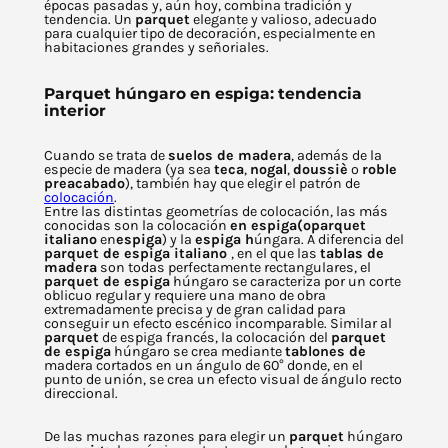
épocas pasadas y, aún hoy, combina tradición y
tendencia. Un
parquet
elegante y valioso, adecuado
para cualquier tipo de decoración, especialmente en
habitaciones grandes y señoriales.
Parquet húngaro en espiga: tendencia
interior
Cuando se trata de
suelos de madera
, además de la
especie de madera (ya sea
teca
,
nogal
,
doussiè
o
roble
preacabado
), también hay que elegir el patrón de
colocación
.
Entre las distintas geometrías de colocación, las más
conocidas son la colocación
en espiga
(oparquet
italiano
en
espiga
) y la
espiga h
úngara. A diferencia del
parquet de espiga italiano
, en el que las
tablas de
madera
son todas perfectamente rectangulares, el
parquet de espiga
húngaro se caracteriza por un corte
oblicuo regular y requiere una mano de obra
extremadamente precisa y de gran calidad para
conseguir un efecto escénico incomparable. Similar al
parquet
de espiga francés, la colocación del
parquet
de espiga
húngaro se crea mediante
tablones de
madera cortados en un ángulo de 60° donde, en el
punto de unión, se crea un efecto visual de ángulo recto
direccional.
De las muchas razones para elegir un
parquet
húngaro