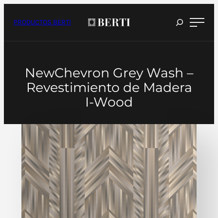
Saltar
al
contenido
PRODUCTOS BERTI
NewChevron Grey Wash –
Revestimiento de Madera
I-Wood