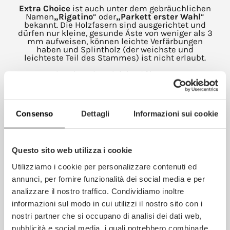
Extra Choice
ist auch unter dem gebräuchlichen
Namen
„Rigatino
“ oder
„Parkett erster Wahl
“
bekannt. Die Holzfasern sind ausgerichtet und
dürfen nur kleine, gesunde Äste von weniger als 3
mm aufweisen, können leichte Verfärbungen
haben und Splintholz (der weichste und
leichteste Teil des Stammes) ist nicht erlaubt.
Das Parkett hat eine gleichmäßige Maserung,
gelegentlich kleine gesunde Äste, Rebhuhnaugen
genannt, und Bretter ohne Splintholz (der
weichste und leichteste Teil des Stammes).
Consenso
Dettagli
Informazioni sui cookie
Questo sito web utilizza i cookie
Utilizziamo i cookie per personalizzare contenuti ed
annunci, per fornire funzionalità dei social media e per
analizzare il nostro traffico. Condividiamo inoltre
informazioni sul modo in cui utilizzi il nostro sito con i
nostri partner che si occupano di analisi dei dati web,
pubblicità e social media, i quali potrebbero combinarle