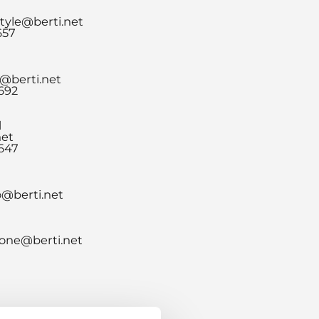
tyle@berti.net
657
@berti.net
.692
l
net
.647
o@berti.net
one@berti.net