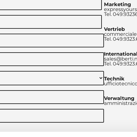
Marketing
expressyours
Tel. 049.9323
Vertrieb
commerciale
Tel. 049.9323
Internationa
sales@berti.
Tel. 049.9323
Technik
ufficiotecnic
Verwaltung
amministrazi