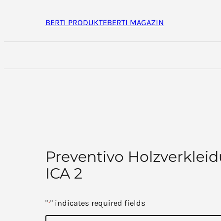
Inhalt
überspringen
BERTI PRODUKTE
BERTI MAGAZIN
Preventivo Holzverklei
ICA 2
"
" indicates required fields
*
V