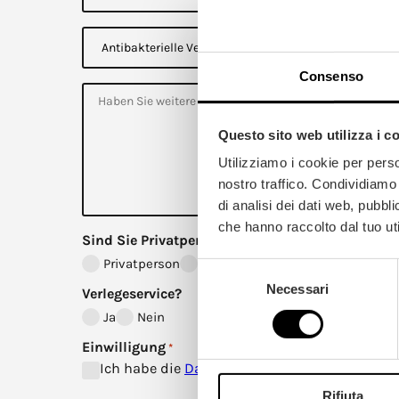
v
z
e
e
*
i
A
r
t
n
l
t
e
i
Consenso
g
W
b
e
e
a
n
i
k
d
t
t
e
Questo sito web utilizza i c
e
e
m
r
r
Utilizziamo i cookie per perso
²
e
i
*
nostro traffico. Condividiamo 
A
e
*
n
l
di analisi dei dati web, pubbl
f
l
che hanno raccolto dal tuo uti
r
e
Sind Sie Privatperson oder Unternehmen?
a
V
g
e
Privatperson
Unternehmen
Selezione
e
r
n
s
Necessari
del
Verlegeservice?
i
consenso
Ja
Nein
e
g
e
Einwilligung
*
l
Ich habe die
Datenschutzerklärung
gelesen u
u
n
Rifiuta