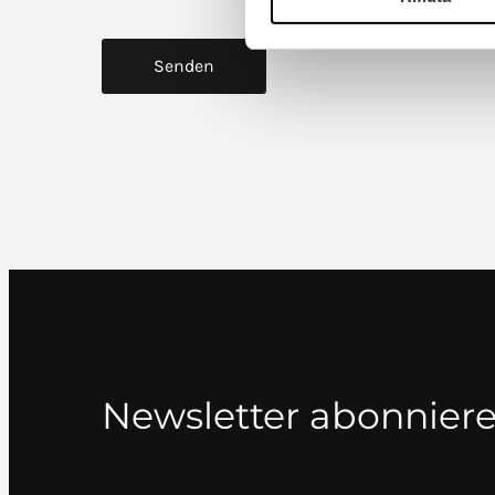
g
*
*
Newsletter abonnier