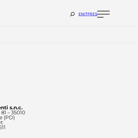
Cerca
EN
IT
FR
ES
ti s.n.c.
 81 – 35010
te (PD)
et
611