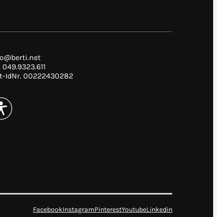
fo@berti.net
. 049.9323.611
t-IdNr. 00222430282
Facebook
Instagram
Pinterest
Youtube
Linkedin