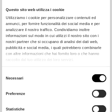
e
e
m
r
r
²
Questo sito web utilizza i cookie
e
i
*
A
e
*
Utilizziamo i cookie per personalizzare contenuti ed
n
l
f
l
annunci, per fornire funzionalità dei social media e per
r
e
Sind Sie Privatperson oder Unternehmen?
analizzare il nostro traffico. Condividiamo inoltre
a
V
g
e
Privatperson
Unternehmen
informazioni sul modo in cui utilizzi il nostro sito con i
e
r
nostri partner che si occupano di analisi dei dati web,
n
s
Verlegeservice?
i
pubblicità e social media, i quali potrebbero combinarle
Ja
Nein
e
con altre informazioni che hai fornito loro o che hanno
g
e
Einwilligung
*
raccolto dal tuo utilizzo dei loro servizi.
l
Ich habe die
Datenschutzerklärung
gelesen und
u
akzeptiert
n
Selezione
g
Necessari
*
del
*
consenso
Preferenze
Statistiche