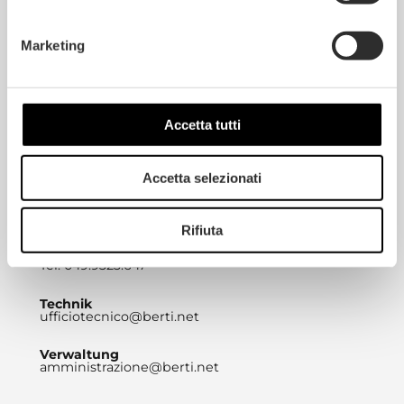
Berti Pavimenti s.n.c.
Via Rettilineo 81 – 35010
Marketing
Villa del Conte (PD)
info@berti.net
Tel. 049.9323.611
Marketing
Accetta tutti
expressyourstyle@berti.net
Tel. 049.9323657
Vertrieb
Accetta selezionati
commerciale@berti.net
Tel. 049.9323.692
Rifiuta
International
sales@berti.net
Tel. 049.9323.647
Technik
ufficiotecnico@berti.net
Verwaltung
amministrazione@berti.net