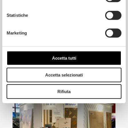
Statistiche
Marketing
Produkte
19 NOVEMBER 2024
Holzparkett und PVC, welcher ist der
Accetta tutti
nachhaltigste Boden im Vergleich?
Accetta selezionati
Rifiuta