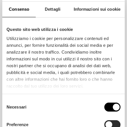
Consenso
Dettagli
Informazioni sui cookie
Questo sito web utilizza i cookie
Utilizziamo i cookie per personalizzare contenuti ed
annunci, per fornire funzionalità dei social media e per
Produkte
27 NOVEMBER 2024
analizzare il nostro traffico. Condividiamo inoltre
Die Vorzüge von Holz: das physische und
psychische Wohlbefinden von Parkett
informazioni sul modo in cui utilizzi il nostro sito con i
nostri partner che si occupano di analisi dei dati web,
pubblicità e social media, i quali potrebbero combinarle
con altre informazioni che hai fornito loro o che hanno
raccolto dal tuo utilizzo dei loro servizi.
Selezione
Necessari
del
consenso
Preferenze